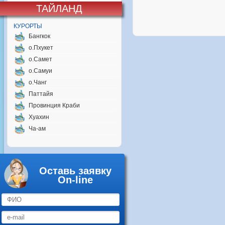
ТАЙЛАНД
КУРОРТЫ
Бангкок
о.Пхукет
о.Самет
о.Самуи
о.Чанг
Паттайя
Провинция Краби
Хуахин
Ча-ам
Оставь заявку
On-line