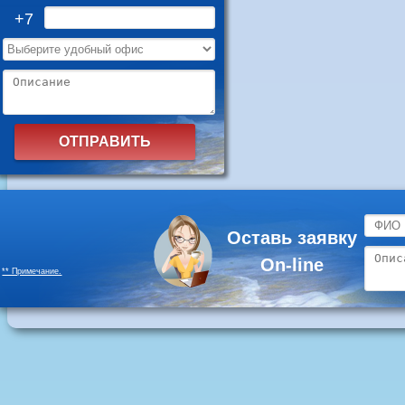
+7
Оставь заявку
On-line
** Примечание.