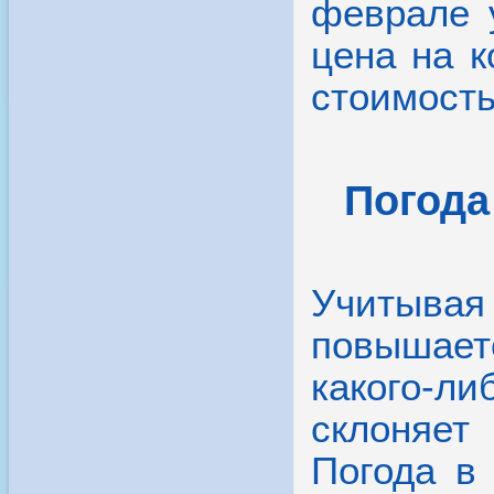
какого-л
склоняет
Погода в
примерно
Позднее 
градусов 
часто обх
под ливе
воды в ф
Сиамски
показат
температ