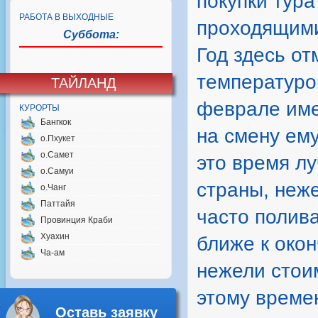
покупки тура
РАБОТА В ВЫХОДНЫЕ
проходящими
Суббота:
Год здесь от
температурой
ТАЙЛАНД
феврале име
КУРОРТЫ
Бангкок
на смену ему
о.Пхукет
о.Самет
это время л
о.Самуи
страны, неж
о.Чанг
Паттайя
часто полив
Провинция Краби
Хуахин
ближе к око
Ча-ам
нежели стоим
этому времен
Оставь заявку