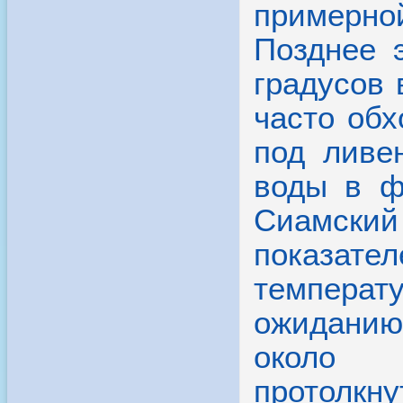
ожиданию 
около д
протолк
способст
конце фев
Оставь заявку
On-line
** Примечание.