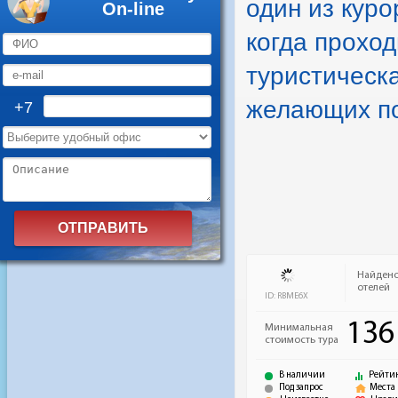
один из куро
On-line
когда прохо
туристическ
желающих по
+7