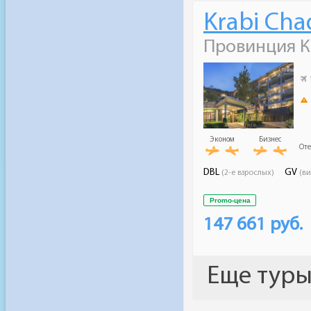
Несмотр
месяце в
отелях.
популярн
заливе и 
это вре