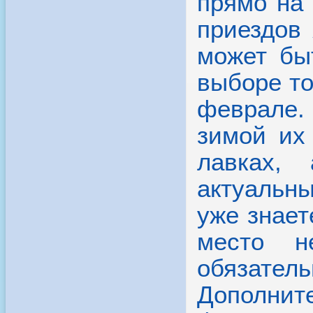
место н
обязате
Дополните
феврале 
цена на к
стоимость
Погода
Учитывая 
повышаетс