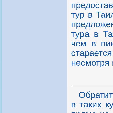
Обратит
в таких к
прямо на 
приездов 
может бы
выборе то
феврале.
зимой их
лавках,
актуальн
уже знает