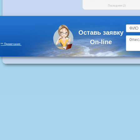
Оставь заявку
On-line
** Примечание.