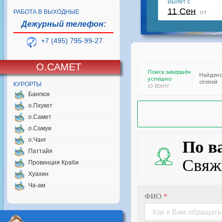
РАБОТА В ВЫХОДНЫЕ
Дежурный телефон:
+7 (495) 795-99-27
О.САМЕТ
КУРОРТЫ
Бангкок
о.Пхукет
о.Самет
о.Самуи
о.Чанг
Паттайя
Провинция Краби
Хуахин
Ча-ам