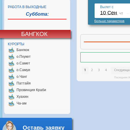
РАБОТА В ВЫХОДНЫЕ
Суббота:
БАНГКОК
КУРОРТЫ
Бангкок
о.Пхукет
о.Самет
о.Самуи
о.Чанг
Паттайя
Провинция Краби
Хуахин
Ча-ам
Оставь заявку