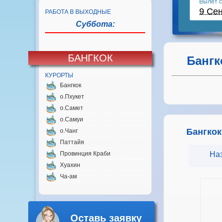
РАБОТА В ВЫХОДНЫЕ
Суббота:
БАНГКОК
Бангк
КУРОРТЫ
Бангкок
о.Пхукет
о.Самет
о.Самуи
Бангкок
о.Чанг
Паттайя
Провинция Краби
На
Хуахин
Ча-ам
Оставь заявку