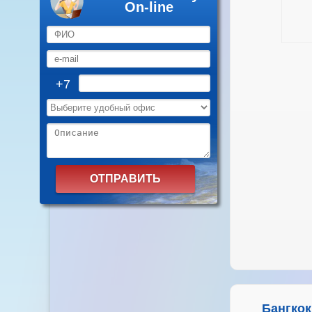
On-line
+7
Бангкок