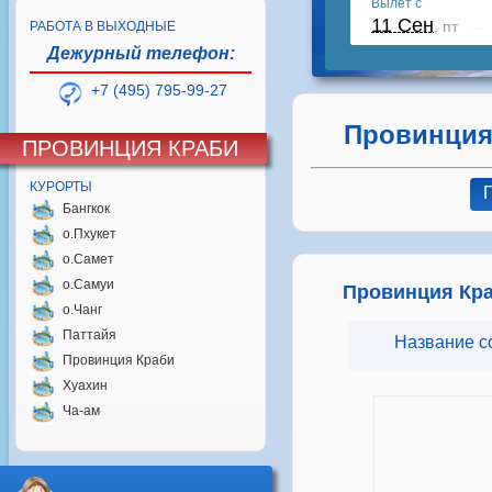
РАБОТА В ВЫХОДНЫЕ
Дежурный телефон:
+7 (495) 795-99-27
Провинция
ПРОВИНЦИЯ КРАБИ
КУРОРТЫ
Бангкок
о.Пхукет
о.Самет
о.Самуи
Провинция Кра
о.Чанг
Паттайя
Название с
Провинция Краби
Хуахин
Ча-ам