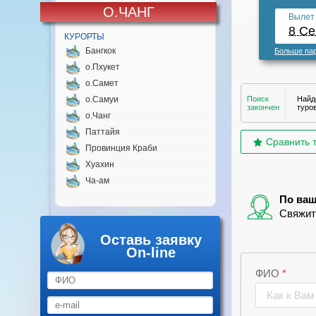
О.ЧАНГ
КУРОРТЫ
Бангкок
о.Пхукет
о.Самет
о.Самуи
о.Чанг
Паттайя
Провинция Краби
Хуахин
Ча-ам
Оставь заявку
On-line