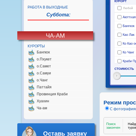
РАБОТА В ВЫХОДНЫЕ
Суббота:
ЧА-АМ
КУРОРТЫ
Бангкок
о.Пхукет
о.Самет
о.Самуи
о.Чанг
Паттайя
Провинция Краби
Хуахин
Режим прос
Ча-ам
С фотография
Оставь заявку