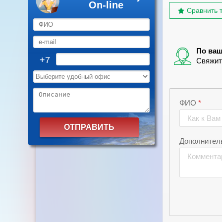
On-line
+7