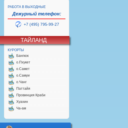
РАБОТА В ВЫХОДНЫЕ
Дежурный телефон:
+7 (495) 795-99-27
ТАЙЛАНД
КУРОРТЫ
Бангкок
о.Пхукет
о.Самет
о.Самуи
о.Чанг
Паттайя
Провинция Краби
Хуахин
Ча-ам