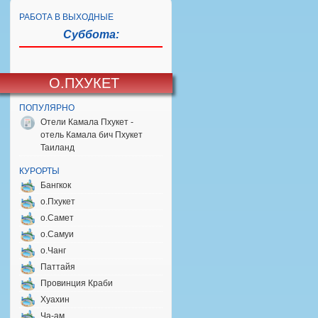
РАБОТА В ВЫХОДНЫЕ
Суббота:
О.ПХУКЕТ
ПОПУЛЯРНО
Отели Камала Пхукет -
отель Камала бич Пхукет
Таиланд
КУРОРТЫ
Бангкок
о.Пхукет
о.Самет
о.Самуи
о.Чанг
Паттайя
Провинция Краби
Хуахин
Ча-ам