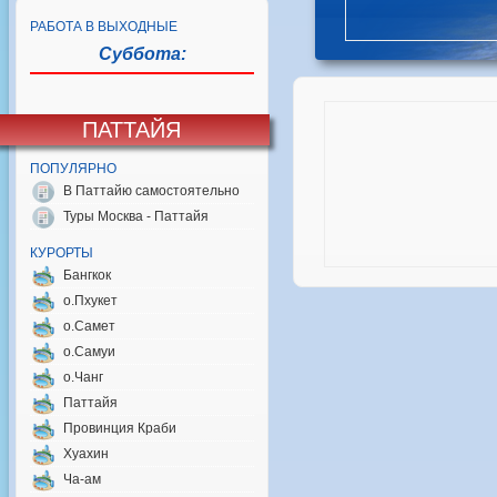
РАБОТА В ВЫХОДНЫЕ
Суббота:
ПАТТАЙЯ
ПОПУЛЯРНО
В Паттайю самостоятельно
Туры Москва - Паттайя
КУРОРТЫ
Бангкок
о.Пхукет
о.Самет
о.Самуи
о.Чанг
Паттайя
Провинция Краби
Хуахин
Ча-ам