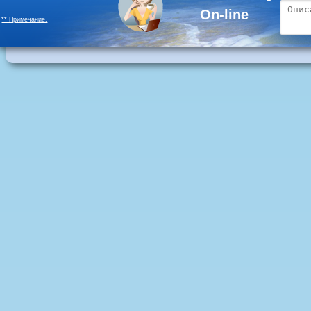
On-line
** Примечание.